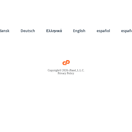
dansk
Deutsch
Ελληνικά
English
español
españo
Copyright© 2026 cPanel, L.L.C.
Privacy Policy